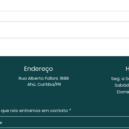
STJ prorroga suspensão
Atra
de prazos em processos
pres
do Rio Grande do Sul até
per
Endereço
H
31 de maio
de 
Rua Alberto Folloni, 1688
pro
Seg. a S
Ahú, Curitiba/PR
​​Sabád
com
​Domi
em 
de 
e que nós entramos em contato