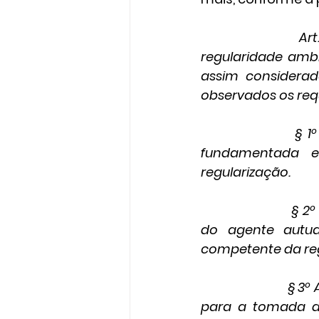
Ar
regularidade ambi
assim considera
observados os requ
§ 1
fundamentada e
regularização.
§ 2º
do agente autua
competente da reg
§ 3º
para a tomada d