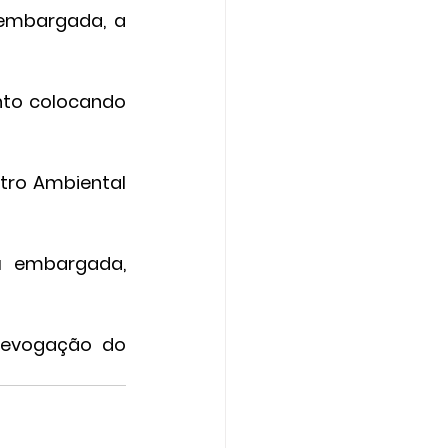
embargada, a 
nto colocando 
ro Ambiental 
á embargada, 
revogação do 