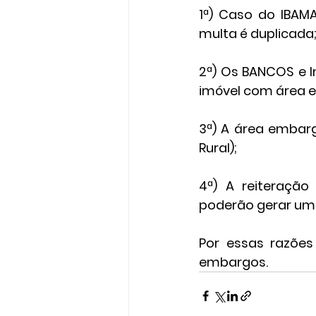
1ª) Caso do IBAMA
multa é duplicada
2ª) Os BANCOS e I
imóvel com área 
3ª) A área embar
Rural);
4ª) A reiteração
poderão gerar uma
Por essas razões
embargos.