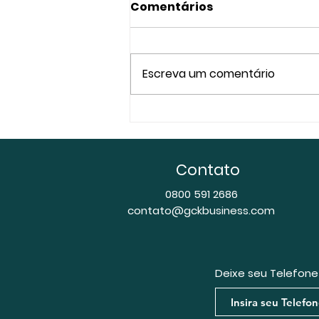
Comentários
Escreva um comentário
A Necessidade de
Blindagem Patrimonial
Frente aos Riscos
Contato
Empresariais no
Ordenamento Jurídico
0800 591 2686
contato@gckbusiness.com
Brasileiro
Deixe seu Telefon