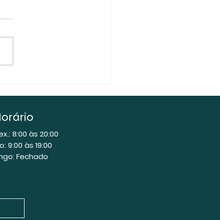
vés de decreto, o
idente Lula vai
mitir a expropriação
orário
fazendas e
priedades rurais sem
ex.: 8:00 às 20:00
o: 9:00 às 19:00
pensaçãofinanceira
ngo: Fechado
casos de flagrante
trabalho escravo