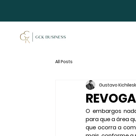
All Posts
Gustavo Kichilesk
REVOGA
O embargos nada 
para que a área qu
que ocorra a com
mais, conforme a p