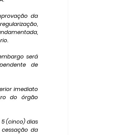
provação da 
egularização, 
undamentada, 
io.
embargo será 
endente de 
ior imediato 
tro do órgão 
 (cinco) dias 
cessação da 