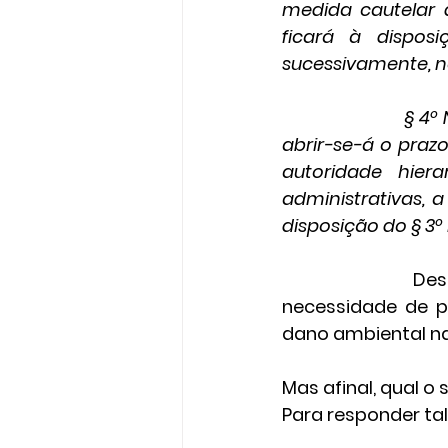
medida cautelar 
ficará à dispos
sucessivamente, n
§ 4º
abrir-se-á o praz
autoridade hier
administrativas, 
disposição do § 3
			Desta forma, é um procedimento um tanto complexo, haja vista 
necessidade de 
dano ambiental n
Mas afinal, qual o
Para responder tal